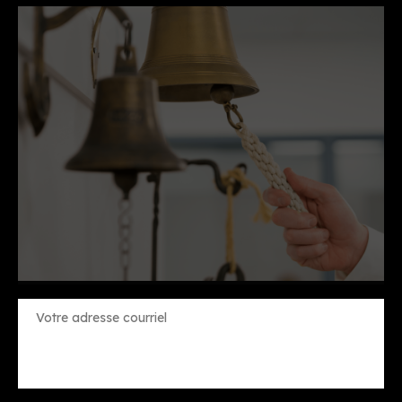
Constant
Contact
Use.
Please
leave
this