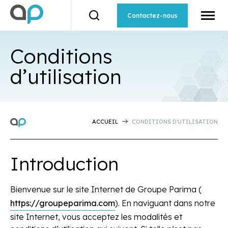
Ouvrir
la
Contactez-nous
Ouvrir
naviga
la
du
barre
site
de
Conditions
recherche.
d’utilisation
ACCUEIL
CONDITIONS D'UTILISATION
Introduction
Bienvenue sur le site Internet de Groupe Parima (
https://groupeparima.com
). En naviguant dans notre
site Internet, vous acceptez les modalités et