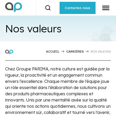
Ouvrir
la
Contactez-nous
Ouvrir
naviga
la
du
barre
site
de
Nos valeurs
recherche.
ACCUEIL
CARRIÈRES
NOS VALEURS
Chez Groupe PARIMA, notre culture est guidée par la
rigueur, la proactivité et un engagement commun
envers l’excellence. Chaque membre de l’équipe joue
un rôle essentiel dans l’élaboration de solutions pour
des produits pharmaceutiques complexes et
innovants. Unis par une mentalité axée sur la qualité
qui oriente nos actions quotidiennes, nous cultivons un
environnement sûr, collaboratif et tourné vers l’avenir,