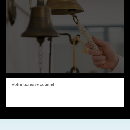
Constant
Contact
Use.
Please
leave
this
field
blank.